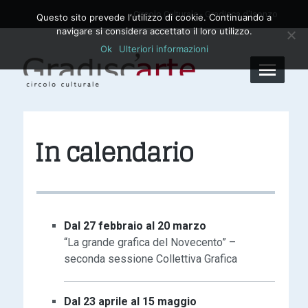
Circolo Culturale - Gradisca d'Isonzo
Questo sito prevede l‘utilizzo di cookie. Continuando a
navigare si considera accettato il loro utilizzo.
Ok
Ulteriori informazioni
In calendario
Dal 27 febbraio al 20 marzo
“La grande grafica del Novecento” –
seconda sessione Collettiva Grafica
Dal 23 aprile al 15 maggio