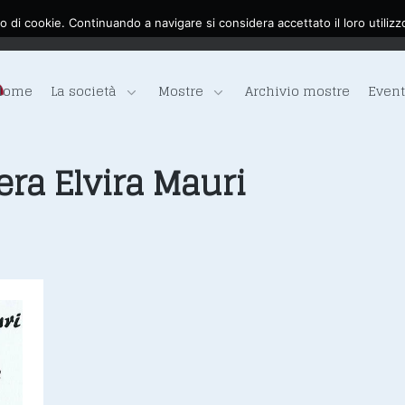
o di cookie. Continuando a navigare si considera accettato il loro utilizz
Home
La società
Mostre
Archivio mostre
Event
era Elvira Mauri