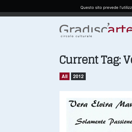
Questo sito prevede l‘utilizz
Current Tag:
V
All
2012