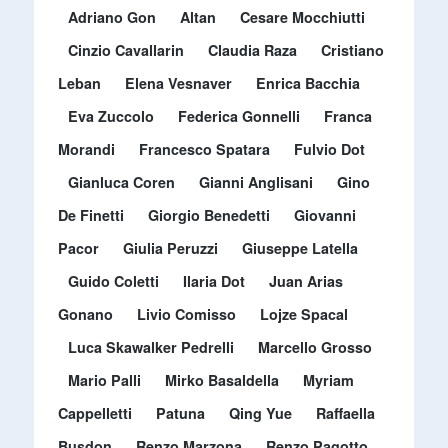
Adriano Gon
Altan
Cesare Mocchiutti
Cinzio Cavallarin
Claudia Raza
Cristiano
Leban
Elena Vesnaver
Enrica Bacchia
Eva Zuccolo
Federica Gonnelli
Franca
Morandi
Francesco Spatara
Fulvio Dot
Gianluca Coren
Gianni Anglisani
Gino
De Finetti
Giorgio Benedetti
Giovanni
Pacor
Giulia Peruzzi
Giuseppe Latella
Guido Coletti
Ilaria Dot
Juan Arias
Gonano
Livio Comisso
Lojze Spacal
Luca Skawalker Pedrelli
Marcello Grosso
Mario Palli
Mirko Basaldella
Myriam
Cappelletti
Patuna
Qing Yue
Raffaella
Busdon
Renzo Marzona
Renzo Pagotto