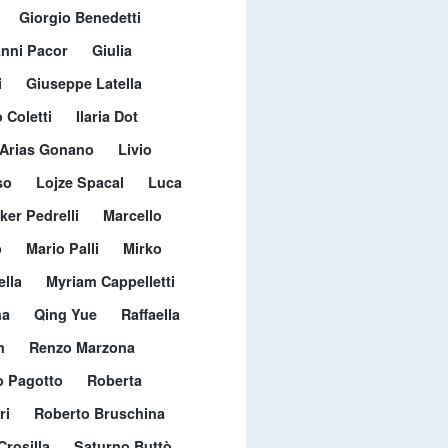
Giorgio Benedetti
nni Pacor
Giulia
i
Giuseppe Latella
 Coletti
Ilaria Dot
Arias Gonano
Livio
so
Lojze Spacal
Luca
ker Pedrelli
Marcello
o
Mario Palli
Mirko
ella
Myriam Cappelletti
na
Qing Yue
Raffaella
n
Renzo Marzona
o Pagotto
Roberta
ri
Roberto Bruschina
Crosilla
Saturno Buttò