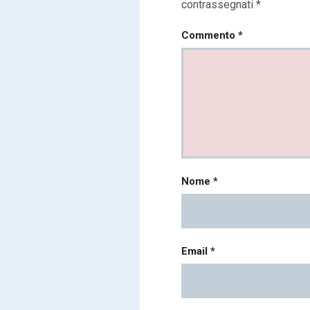
contrassegnati
*
Commento
*
Nome
*
Email
*