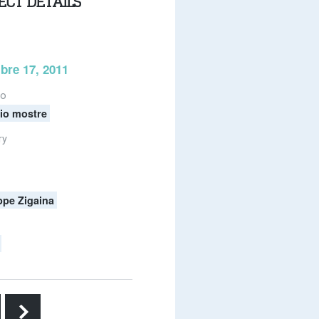
ECT DETAILS
bre 17, 2011
io
io mostre
ry
ppe Zigaina