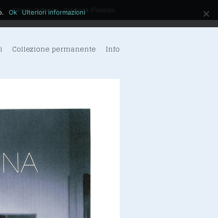
Circolo Culturale - Gradisca d'Isonzo
o.
Ok
Ulteriori informazioni
i
Collezione permanente
Info