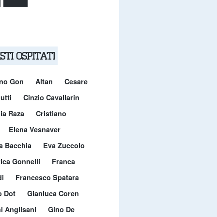
STI OSPITATI
ano Gon
Altan
Cesare
utti
Cinzio Cavallarin
ia Raza
Cristiano
Elena Vesnaver
a Bacchia
Eva Zuccolo
ica Gonnelli
Franca
i
Francesco Spatara
o Dot
Gianluca Coren
i Anglisani
Gino De