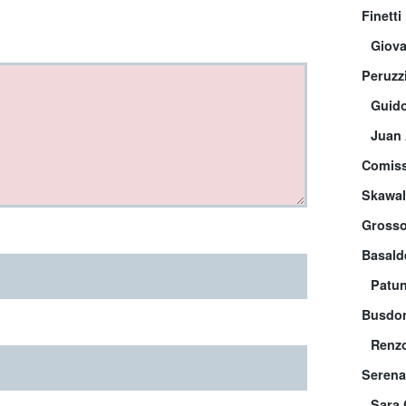
Finetti
Giova
Peruzz
Guido
Juan 
Comis
Skawal
Gross
Basald
Patu
Busdo
Renz
Serena
Sara 