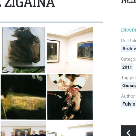
 ZIGAINA
PROJ
Dicem
Portfol
Archiv
Catego
2011
Tagged
Giuse
Author
Fulvio