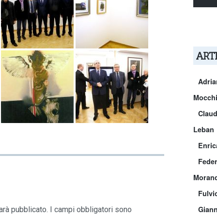
ARTI
Adri
Mocchi
Claud
Leban
Enric
Feder
Morand
Fulvi
Giann
arà pubblicato.
I campi obbligatori sono