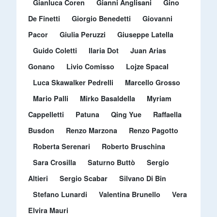
Gianluca Coren
Gianni Anglisani
Gino
De Finetti
Giorgio Benedetti
Giovanni
Pacor
Giulia Peruzzi
Giuseppe Latella
Guido Coletti
Ilaria Dot
Juan Arias
Gonano
Livio Comisso
Lojze Spacal
Luca Skawalker Pedrelli
Marcello Grosso
Mario Palli
Mirko Basaldella
Myriam
Cappelletti
Patuna
Qing Yue
Raffaella
Busdon
Renzo Marzona
Renzo Pagotto
Roberta Serenari
Roberto Bruschina
Sara Crosilla
Saturno Buttò
Sergio
Altieri
Sergio Scabar
Silvano Di Bin
Stefano Lunardi
Valentina Brunello
Vera
Elvira Mauri