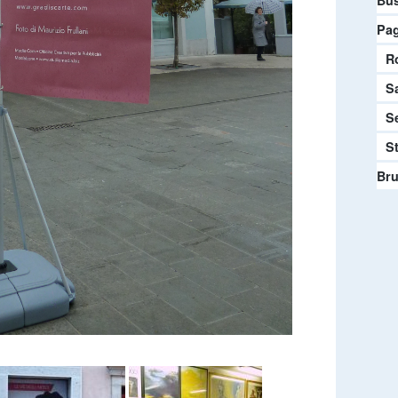
Bu
Pag
R
S
S
S
Bru