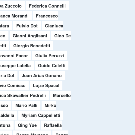
va Zuccolo
Federica Gonnelli
ranca Morandi
Francesco
tara
Fulvio Dot
Gianluca
ren
Gianni Anglisani
Gino De
etti
Giorgio Benedetti
iovanni Pacor
Giulia Peruzzi
iuseppe Latella
Guido Coletti
aria Dot
Juan Arias Gonano
ivio Comisso
Lojze Spacal
uca Skawalker Pedrelli
Marcello
osso
Mario Palli
Mirko
aldella
Myriam Cappelletti
atuna
Qing Yue
Raffaella