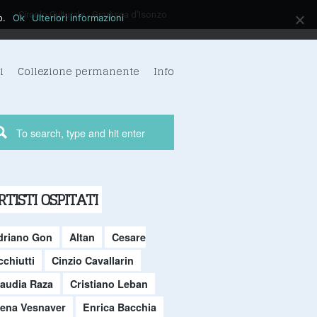
Circolo Culturale - Gradisca d'Isonzo
o.
Ok
Ulteriori informazioni
i
Collezione permanente
Info
RTISTI OSPITATI
driano Gon
Altan
Cesare
chiutti
Cinzio Cavallarin
laudia Raza
Cristiano Leban
lena Vesnaver
Enrica Bacchia