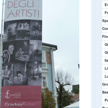
E
F
Spa
Co
Fin
G
G
Il
L
L
Gr
Bas
P