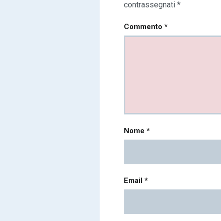
contrassegnati
*
Commento
*
Nome
*
Email
*