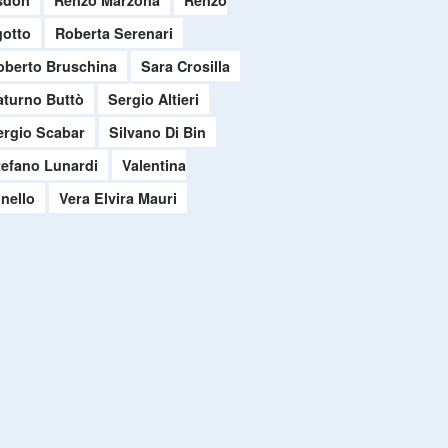
sdon
Renzo Marzona
Renzo
otto
Roberta Serenari
oberto Bruschina
Sara Crosilla
aturno Buttò
Sergio Altieri
ergio Scabar
Silvano Di Bin
tefano Lunardi
Valentina
nello
Vera Elvira Mauri