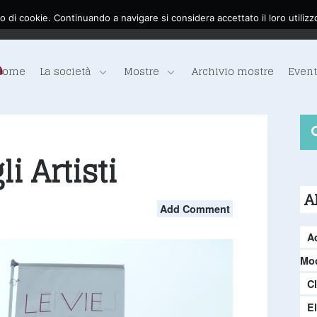
o di cookie. Continuando a navigare si considera accettato il loro utilizz
Home
La società
Mostre
Archivio mostre
Event
li Artisti
A
Add Comment
A
Moc
C
E